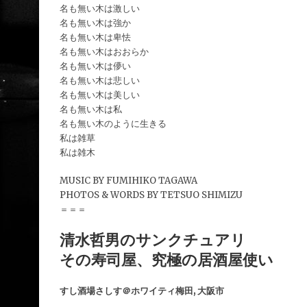
名も無い木は激しい
名も無い木は強か
名も無い木は卑怯
名も無い木はおおらか
名も無い木は儚い
名も無い木は悲しい
名も無い木は美しい
名も無い木は私
名も無い木のように生きる
私は雑草
私は雑木
MUSIC BY FUMIHIKO TAGAWA
PHOTOS & WORDS BY TETSUO SHIMIZU
＝＝＝
清水哲男のサンクチュアリ
その寿司屋、究極の居酒屋使い
すし酒場さしす＠ホワイティ梅田, 大阪市