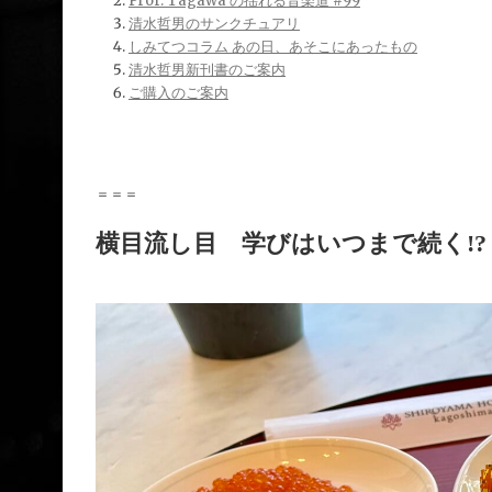
Prof. Tagawa の揺れる音楽道 #99
清水哲男のサンクチュアリ
しみてつコラム あの日、あそこにあったもの
清水哲男新刊書のご案内
ご購入のご案内
＝＝＝
横目流し目 学びはいつまで続く!?