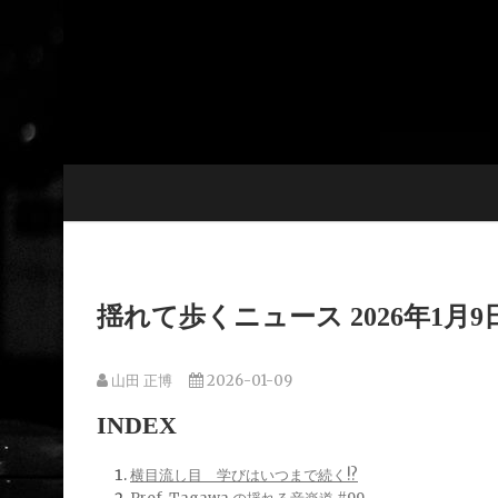
Skip
to
content
揺れて歩くニュース 2026年1
山田 正博
2026-01-09
INDEX
横目流し目 学びはいつまで続く!?