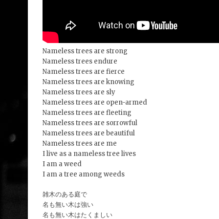
Nameless trees are strong
Nameless trees endure
Nameless trees are fierce
Nameless trees are knowing
Nameless trees are sly
Nameless trees are open-armed
Nameless trees are fleeting
Nameless trees are sorrowful
Nameless trees are beautiful
Nameless trees are me
I live as a nameless tree lives
I am a weed
I am a tree among weeds
雑木のある庭で
名も無い木は強い
名も無い木はたくましい