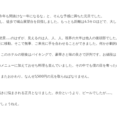
今年も間抜けな一年になるな」と、そんな予感に満ちた元旦でした。
し、徒歩で城山展望台を目指しました。もっとも距離は4.5キロほどで、大し
絶景……のはずが、見えるのは人、人、人。視界の大半は他人の後頭部でした
座に移動。そこで無事、ご来光に手を合わせることができました。何かが劇的
。このホテルの朝食はバイキングで、豪華さと味の良さで評判です。お値段は
のメニューに加えておせち料理も並んでいました。その中でも僕の目を奪った
。
またおかわり。なんせ5,500円の元を取らねばなりません。
きに悩まされる正月となりました。水分というより、ビールでしたが……。
でしょうねえ。