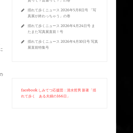
質って？普通って？」の巻
揺れて歩くニュース 2026年5月8日号 「写
真展が終わっちゃう」の巻
揺れて歩くニュース 2026年4月24日号 ま
たまた写真展直前！号
揺れて歩くニュース 2026年4月10日号 写真
。
展直前特集号
に
の
facebook しみてつ応援団：清水哲男 新著「揺
れて歩く ある夫婦の166日」