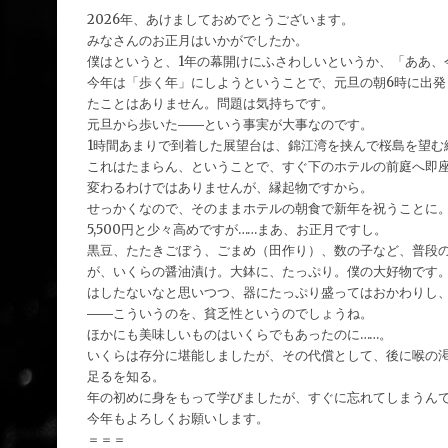
2026年、あけましておめでとうございます。
みなさんのお正月はいかがでしたか。
僕はというと、1年の幕開けにふさわしいというか、「ああ、
今年は「歩く年」にしようということで、元旦の朝6時に出発
たことはありません。問題は気持ちです。
元旦から歩いた――という事実が大事なのです。
1時間あまりで到着した展望台は、錦江湾を挟んで桜島を望む
これはたまらん、ということで、すぐ下のホテルの前庭へ即
変わるわけではありませんが、縁起物ですから。
せっかくなので、そのままホテルの朝食で新年を祝うことに
5,500円と少々高めですが……まあ、お正月ですし。
黒豆、たたきごぼう、ごまめ（田作り）、数の子など、普段
が、いくらの醤油漬け。大鉢に、たっぷり。僕の大好物です
はしたないなと思いつつ、器にたっぷり盛ってはおかわりし、
――こういうのを、貧乏性というのでしょうね。
ほかにも美味しいものはいくらでもあったのに……。
いくらは存分に堪能しましたが、その代償として、後に喉の渇
足るを知る。
年の初めに身をもって学びましたが、すぐに忘れてしまうん
今年もよろしくお願いします。
＝＝＝