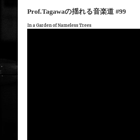
Prof.Tagawaの揺れる音楽道 #99
In a Garden of Nameless Trees