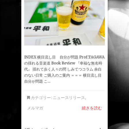
INDEX 横目流し目 自分が問題 Prof.TAGAWA
の揺れる音楽道 Book Review 『幸福な無名時
代』 揺れて歩く人々の問 しみてつコラム 余白
のない日常 ご購入のご案内 ＝＝＝ 横目流し目
自分が問題 こ…
カテゴリー:
ニュースリリース
,
メルマガ
続きを読む