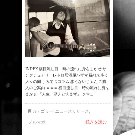
INDEX 横目流し目 時の流れに身をまかせ サ
ンクチュアリ レトロ居酒屋ハザマ 揺れて歩く
人々の問 しみてつコラム 悪くないじゃん ご購
入のご案内 ＝＝＝ 横目流し目 時の流れに身を
まかせ 『人生 漂えど沈まず』 クマ…
カテゴリー:
ニュースリリース
,
メルマガ
続きを読む