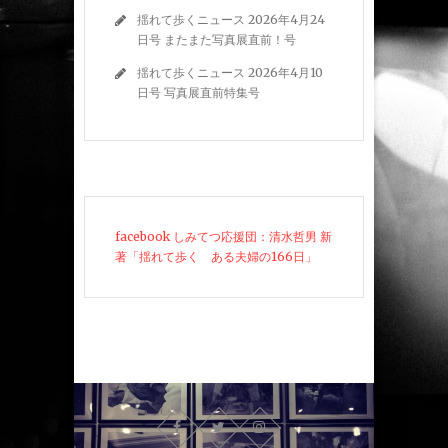
揺れて歩くニュース 2026年4月24
日号 またまた写真展直前！号
揺れて歩くニュース 2026年4月10
日号 写真展直前特集号
facebook しみてつ応援団：清水哲男 新
著「揺れて歩く ある夫婦の166日」