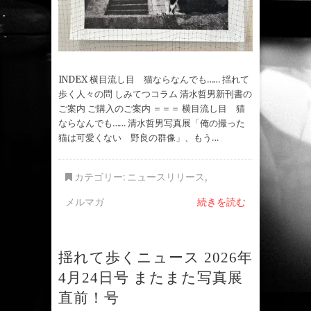
INDEX 横目流し目 猫ならなんでも…… 揺れて
歩く人々の問 しみてつコラム 清水哲男新刊書の
ご案内 ご購入のご案内 ＝＝＝ 横目流し目 猫
ならなんでも…… 清水哲男写真展「俺の撮った
猫は可愛くない 野良の群像」、もう…
カテゴリー:
ニュースリリース
,
メルマガ
続きを読む
揺れて歩くニュース 2026年
4月24日号 またまた写真展
直前！号