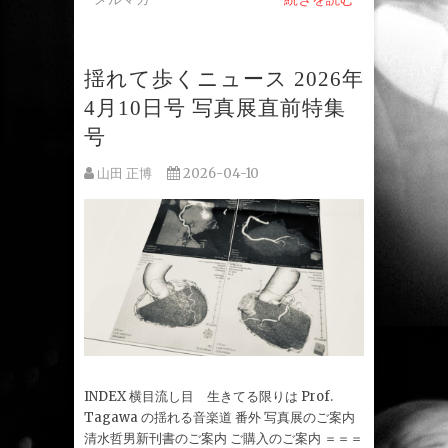
揺れて歩くニュース 2026年
4月10日号 写真展直前特集
号
山田 正博
2026-04-10
INDEX 横目流し目 生きてる限りは Prof.
Tagawa の揺れる音楽道 番外 写真展のご案内
清水哲男新刊書のご案内 ご購入のご案内 ＝＝＝