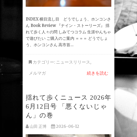
INDEX 横目流し目 どうでしょう、ホンコンさ
ん Book Review 『ナイン・ストーリーズ』 揺
れて歩く人々の問 しみてつコラム 生涯やんちゃ
で遊びたい ご購入のご案内 ＝＝＝ どうでしょ
う、ホンコンさん 高市首…
カテゴリー:
ニュースリリース
,
メルマガ
続きを読む
揺れて歩くニュース 2026年
6月12日号 「悪くないじゃ
ん」の巻
山田 正博
2026-06-12