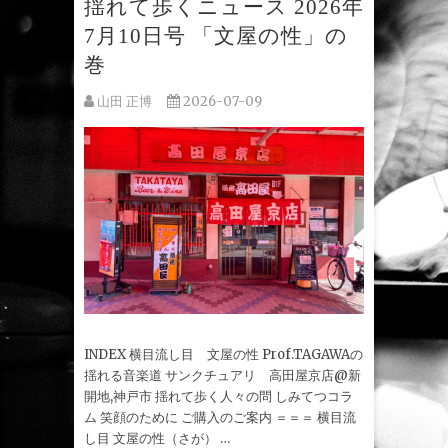
揺れて歩くニュース 2026年
7月10日号 「文屋の性」の
巻
山田 正博
2026-07-09
INDEX 横目流し目 文屋の性 Prof.TAGAWAの
揺れる音楽道 サンクチュアリ 高田屋京店@新
開地,神戸市 揺れて歩く人々の問 しみてつコラ
ム 笑顔のために ご購入のご案内 ＝＝＝ 横目流
し目 文屋の性（さが） …