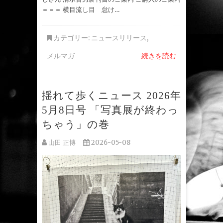
＝＝＝ 横目流し目 怠け…
カテゴリー:
ニュースリリース
,
メルマガ
続きを読む
揺れて歩くニュース 2026年
5月8日号 「写真展が終わっ
ちゃう」の巻
山田 正博
2026-05-08