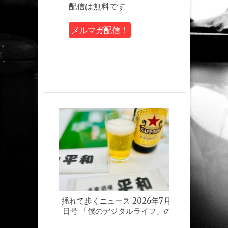
配信は無料です
揺れて歩くニュース 2026年7月24
揺れて歩く
日号 「僕のデジタルライフ」の巻
日