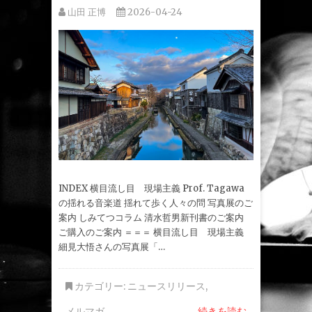
山田 正博
2026-04-24
INDEX 横目流し目 現場主義 Prof. Tagawa
の揺れる音楽道 揺れて歩く人々の問 写真展のご
案内 しみてつコラム 清水哲男新刊書のご案内
ご購入のご案内 ＝＝＝ 横目流し目 現場主義
細見大悟さんの写真展「…
カテゴリー:
ニュースリリース
,
メルマガ
続きを読む