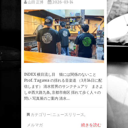
山田 正博
2026-03-14
INDEX 横目流し目 猫には関係のないこと
Prof. Tagawa の揺れる音楽道 （3月14日に配
信します） 清水哲男のサンクチュアリ まさよ
し＠西大路九条, 京都市南区 揺れて歩く人々の
問い 写真展のご案内 清水…
カテゴリー:
ニュースリリース
,
メルマガ
続きを読む