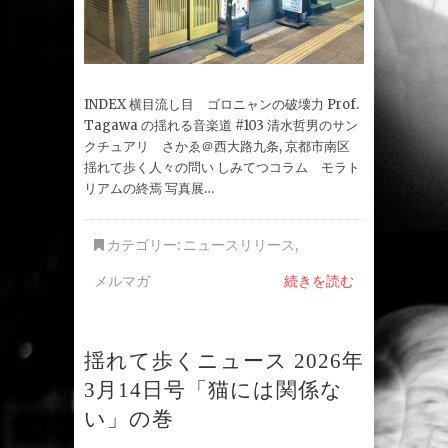
INDEX 横目流し目 ゴロニャンの破壊力 Prof.
Tagawa の揺れる音楽道 #103 清水哲男のサン
クチュアリ さかゑ＠西大路九条, 京都市南区
揺れて歩く人々の問い しみてつコラム モラト
リアムの終焉 写真展…
カテゴリー:
ニュースリリース
,
メルマガ
続きを読む
揺れて歩くニュース 2026年
3月14日号「猫には関係な
い」の巻