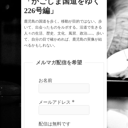
「かごしま国道をゆく
226号編」
鹿児島の国道を歩く。移動が目的ではない。歩
いて、出会ったものをルポする。沿道で生きる
人々の生活、歴史、文化、風習、政治……。歩い
て、自分の目で確かめれば、鹿児島の実像が結
べるかもしれない。
メルマガ配信を希望
お名前
メールアドレス
*
配信は無料です