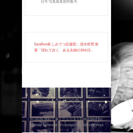
日号 写真展直前特集号
facebook しみてつ応援団：清水哲男 新
著「揺れて歩く ある夫婦の166日」
© 2026
揺れて歩くニュース
| Designed by:
Theme Freesia
| Powered by:
WordPress