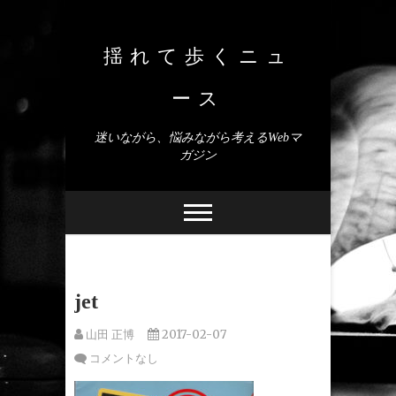
Skip
to
content
揺れて歩くニュ
ース
迷いながら、悩みながら考えるWebマ
ガジン
jet
山田 正博
2017-02-07
コメントなし