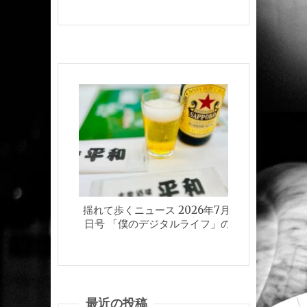
揺れて歩くニュース 2026年7月24
揺れて歩く
日号 「僕のデジタルライフ」の巻
日
最近の投稿