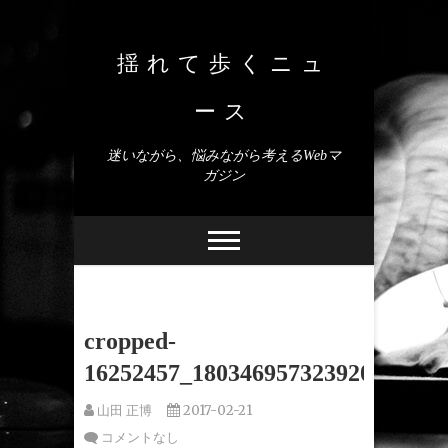
Skip
to
content
揺れて歩くニュ
ース
迷いながら、悩みながら考えるWebマ
ガジン
cropped-
16252457_1803469573239206_3864
山田 正博
2017-02-21
コメントなし