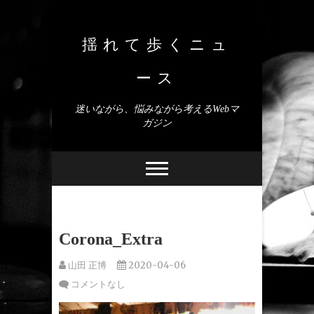
Skip
to
content
揺れて歩くニュ
ース
迷いながら、悩みながら考えるWebマ
ガジン
Corona_Extra
山田 正博
2020-04-06
コメントなし