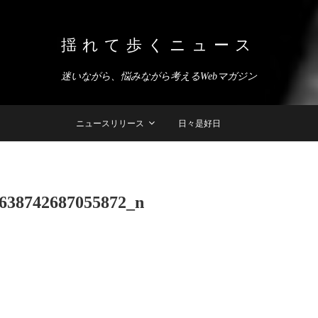
揺れて歩くニュース
迷いながら、悩みながら考えるWebマガジン
ニュースリリース
日々是好日
638742687055872_n