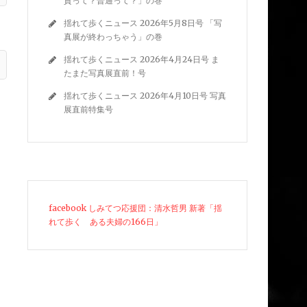
質って？普通って？」の巻
揺れて歩くニュース 2026年5月8日号 「写
真展が終わっちゃう」の巻
揺れて歩くニュース 2026年4月24日号 ま
たまた写真展直前！号
揺れて歩くニュース 2026年4月10日号 写真
展直前特集号
facebook しみてつ応援団：清水哲男 新著「揺
れて歩く ある夫婦の166日」