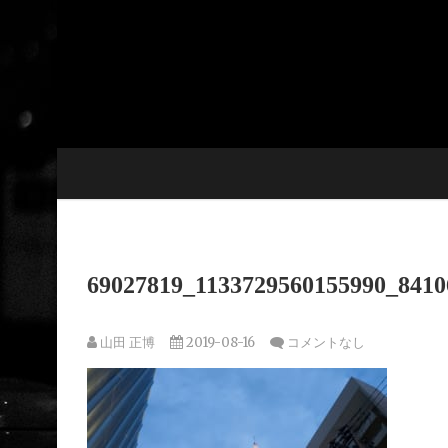
Skip
to
content
69027819_1133729560155990_8410
山田 正博
2019-08-16
コメントなし