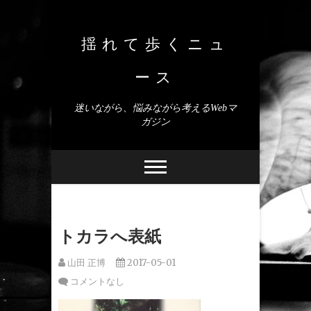
Skip
to
content
揺れて歩くニュ
ース
迷いながら、悩みながら考えるWebマ
ガジン
トカラへ表紙
山田 正博
2017-05-01
コメントなし