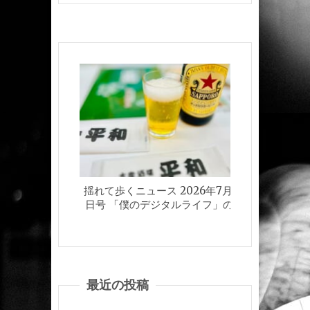
揺れて歩くニュース 2026年7月24
揺れて歩く
日号 「僕のデジタルライフ」の巻
日
最近の投稿