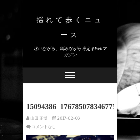
Skip
to
content
揺れて歩くニュ
ース
迷いながら、悩みながら考えるWebマ
ガジン
15094386_1767850783467752_4627
山田 正博
2017-02-03
コメントなし