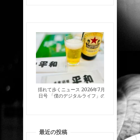
揺れて歩くニュース 2026年7月24
揺れて歩く
日号 「僕のデジタルライフ」の巻
日
最近の投稿